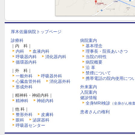
厚木佐藤病院トップページ
診療科
病院案内
｜内 科｜
基本理念
内科
血液内科
理事長・院長あいさつ
呼吸器内科
消化器内科
当院の特性
循環器内科
病院概要
沿 革
｜外 科｜
禁煙について
一般外科
呼吸器外科
携帯電話の院内使用につ
心臓血管外科
消化器外科
形成外科
外来案内
入院案内
｜精神科・神経内科｜
健診情報
精神科
神経内科
全身MRI検診
（全身がん検
｜他 科｜
患者さんの権利
整形外科
皮膚科
眼科
泌尿器科
呼吸器センター