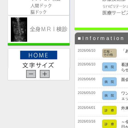
■Informatio
2026/06/10
「あ
広報・
その他
2026/06/10
看
病 院
ら
2026/06/06
面
病 院
2026/05/20
ワン
病 院
ェ
2026/04/01
外
診 療
2026/03/16
～
診 療
日