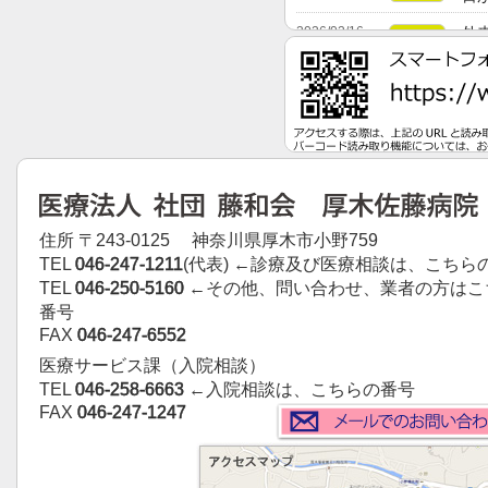
2026/02/16
外
診 療
2026/01/31
イ
病 院
チ
2026/01/09
タ
広報・
その他
20
2025/12/10
看
広報・
その他
住所 〒243-0125 神奈川県厚木市小野759
TEL
046-247-1211
(代表) ←診療及び医療相談は、こちら
TEL
046-250-5160
←その他、問い合わせ、業者の方はこ
番号
FAX
046-247-6552
医療サービス課（入院相談）
TEL
046-258-6663
←入院相談は、こちらの番号
FAX
046-247-1247