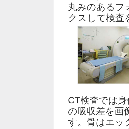
丸みのあるフ
クスして検査
CT検査では
の吸収差を画
す。骨はエッ