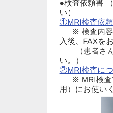
●検査依頼書 
い）
①MRI検査依
※ 検査内
入後、FAXを
（患者さ
い。）
②MRI検査に
※ MRI
用）にお使い