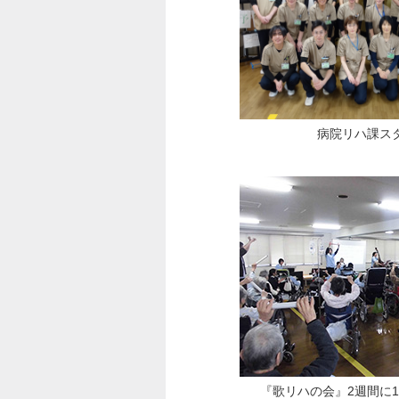
病院リハ課ス
『歌リハの会』2週間に