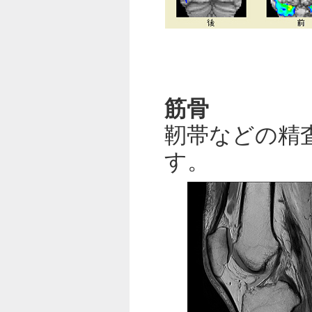
筋骨
靭帯などの精
す。