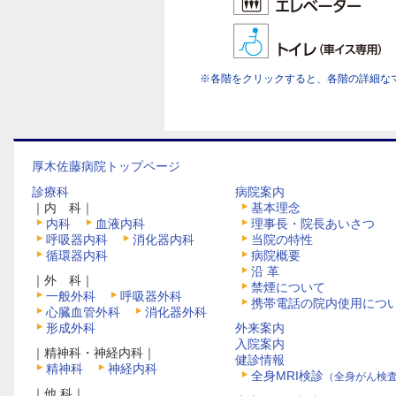
※各階をクリックすると、各階の詳細な
厚木佐藤病院トップページ
診療科
病院案内
｜内 科｜
基本理念
内科
血液内科
理事長・院長あいさつ
呼吸器内科
消化器内科
当院の特性
循環器内科
病院概要
沿 革
｜外 科｜
禁煙について
一般外科
呼吸器外科
携帯電話の院内使用につ
心臓血管外科
消化器外科
形成外科
外来案内
入院案内
｜精神科・神経内科｜
健診情報
精神科
神経内科
全身MRI検診
（全身がん検
｜他 科｜